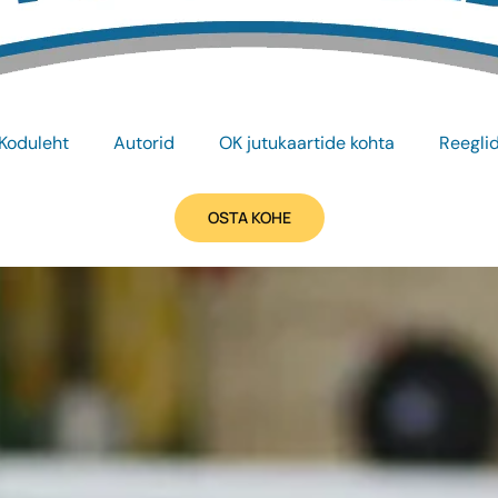
Koduleht
Autorid
OK jutukaartide kohta
Reegli
OSTA KOHE